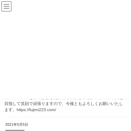
コ
ナ
ダスキン不二美 公式ホームペ
ン
ビ
ージ
テ
ゲ
ン
ー
ツ
シ
ブログ
へ
ョ
ス
ン
キ
に
HOME
ブログ
ッ
移
プ
動
2022年11月1日
お知らせ
ホームページを更新しました
ホームページを作成しました。皆様に愛されるダスキン不二美を
目指して笑顔で頑張りますので、今後ともよろしくお願いいたし
ます。https://fujimi223.com/
2021年5月5日